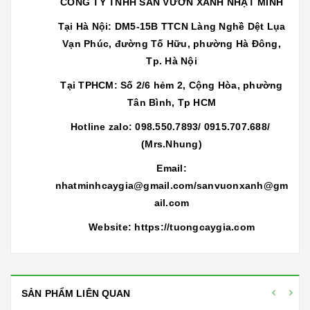
CÔNG TY TNHH SÂN VƯỜN XANH NHẬT MINH
Tại Hà Nội: DM5-15B TTCN Làng Nghề Dệt Lụa
Vạn Phúc, đường Tố Hữu, phường Hà Đông,
Tp. Hà Nội
Tại TPHCM: Số 2/6 hẻm 2, Cộng Hòa, phường
Tân Bình, Tp HCM
Hotline zalo: 098.550.7893/ 0915.707.688/
(Mrs.Nhung)
Email:
nhatminhcaygia
@gmail.com/sanvuonxanh@gm
ail.com
Website: https://tuongcaygia.com
SẢN PHẨM LIÊN QUAN