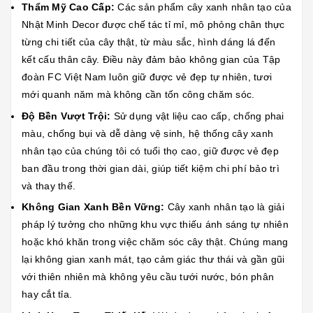
Thẩm Mỹ Cao Cấp:
Các sản phẩm cây xanh nhân tạo của
Nhật Minh Decor được chế tác tỉ mỉ, mô phỏng chân thực
từng chi tiết của cây thật, từ màu sắc, hình dáng lá đến
kết cấu thân cây. Điều này đảm bảo không gian của Tập
đoàn FC Việt Nam luôn giữ được vẻ đẹp tự nhiên, tươi
mới quanh năm mà không cần tốn công chăm sóc.
Độ Bền Vượt Trội:
Sử dụng vật liệu cao cấp, chống phai
màu, chống bụi và dễ dàng vệ sinh, hệ thống cây xanh
nhân tạo của chúng tôi có tuổi thọ cao, giữ được vẻ đẹp
ban đầu trong thời gian dài, giúp tiết kiệm chi phí bảo trì
và thay thế.
Không Gian Xanh Bền Vững:
Cây xanh nhân tạo là giải
pháp lý tưởng cho những khu vực thiếu ánh sáng tự nhiên
hoặc khó khăn trong việc chăm sóc cây thật. Chúng mang
lại không gian xanh mát, tạo cảm giác thư thái và gần gũi
với thiên nhiên mà không yêu cầu tưới nước, bón phân
hay cắt tỉa.