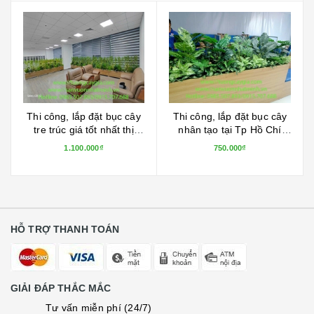
Thi công, lắp đặt bục cây
Decor bục cây nhân tạo tại
nhân tạo tại Tp Hồ Chí
Công ty KOSATEC số 68
Minh
Phan Đăng Lưu - Phú
750.000₫
750.000₫
Nhuận - Tp HCM
HỖ TRỢ THANH TOÁN
GIẢI ĐÁP THẮC MẮC
Tư vấn miễn phí (24/7)