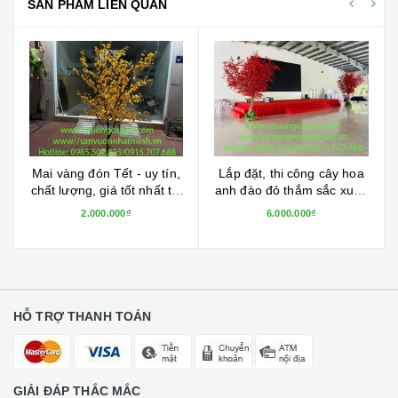
SẢN PHẨM LIÊN QUAN
Mai vàng đón Tết - uy tín,
Lắp đặt, thi công cây hoa
chất lượng, giá tốt nhất thị
anh đào đỏ thắm sắc xuân
trường
sang tại Hóc Môn - TP
2.000.000₫
6.000.000₫
HCM
HỖ TRỢ THANH TOÁN
GIẢI ĐÁP THẮC MẮC