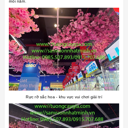
mỗi năm.
Rực rỡ sắc hoa - khu vực vui chơi giải trí