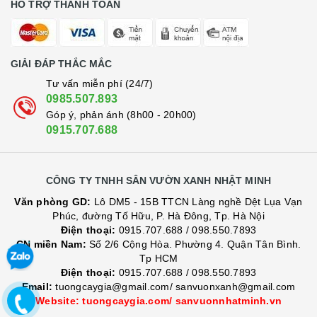
HỖ TRỢ THANH TOÁN
GIẢI ĐÁP THẮC MẮC
Tư vấn miễn phí (24/7)
0985.507.893
Góp ý, phản ánh (8h00 - 20h00)
0915.707.688
CÔNG TY TNHH SÂN VƯỜN XANH NHẬT MINH
Văn phòng GD:
Lô DM5 - 15B TTCN Làng nghề Dệt Lụa Vạn
Phúc, đường Tố Hữu, P. Hà Đông, Tp. Hà Nội
Điện thoại:
0915.707.688
/
098.550.7893
CN miền Nam:
Số 2/6 Cộng Hòa. Phường 4. Quận Tân Bình.
Tp HCM
Điện thoại:
0915.707.688
/
098.550.7893
Email:
tuongcaygia@gmail.com/ sanvuonxanh@gmail.com
Website: tuongcaygia.com/ sanvuonnhatminh.vn