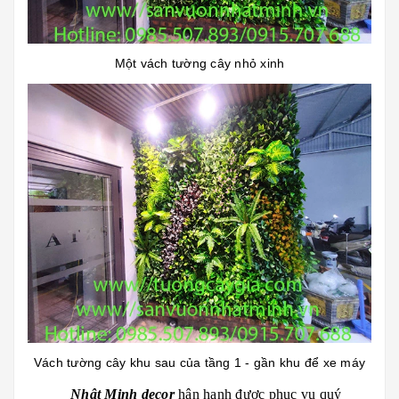
Một vách tường cây nhỏ xinh
Vách tường cây khu sau của tầng 1 - gần khu để xe máy
Nhật Minh
decor
hân hạnh được phục vụ quý