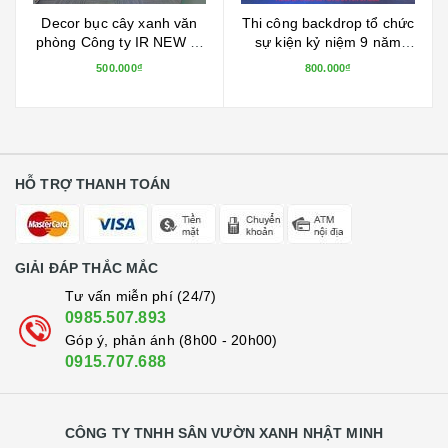
Decor bục cây xanh văn
Thi công backdrop tổ chức
phòng Công ty IR NEW IT
sự kiện kỷ niệm 9 năm
tại tòa nhà MITEC số 1
thành lập công ty tại 54
500.000₫
800.000₫
Dương Đình Nghệ, Cầu
Nguyễn Chí Thanh - Hà
Giấy, Hà Nội
Nội
HỖ TRỢ THANH TOÁN
GIẢI ĐÁP THẮC MẮC
Tư vấn miễn phí (24/7)
0985.507.893
Góp ý, phản ánh (8h00 - 20h00)
0915.707.688
CÔNG TY TNHH SÂN VƯỜN XANH NHẬT MINH