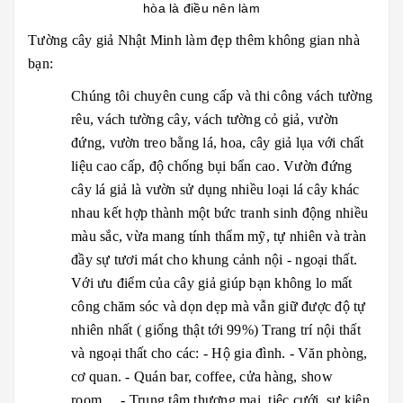
hòa là điều nên làm
Tường cây giả Nhật Minh làm đẹp thêm không gian nhà
bạn:
Chúng tôi chuyên cung cấp và thi công vách tường
rêu, vách tường cây, vách tường cỏ giả, vườn
đứng, vườn treo bằng lá, hoa, cây giả lụa với chất
liệu cao cấp, độ chống bụi bẩn cao. Vườn đứng
cây lá giả là vườn sử dụng nhiều loại lá cây khác
nhau kết hợp thành một bức tranh sinh động nhiều
màu sắc, vừa mang tính thẩm mỹ, tự nhiên và tràn
đầy sự tươi mát cho khung cảnh nội - ngoại thất.
Với ưu điểm của cây giả giúp bạn không lo mất
công chăm sóc và dọn dẹp mà vẫn giữ được độ tự
nhiên nhất ( giống thật tới 99%) Trang trí nội thất
và ngoại thất cho các: - Hộ gia đình. - Văn phòng,
cơ quan. - Quán bar, coffee, cửa hàng, show
room,... - Trung tâm thương mại, tiệc cưới, sự kiện,