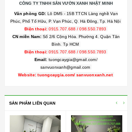
CÔNG TY TNHH SÂN VƯỜN XANH NHẬT MINH
Văn phòng GD:
Lô DM5 - 15B TTCN Làng nghề Vạn
Phúc, Phố Tố Hữu, P. Vạn Phúc, Q. Hà Đông, Tp. Hà Nội
Điện thoại:
0915.707.688
/
098.550.7893
CN miền Nam:
Số 2/6 Cộng Hòa. Phường 4. Quận Tân
Bình. Tp HCM
Điện thoại:
0915.707.688
/
098.550.7893
Email:
tuongcaygia@gmail.com/
sanvuonxanh@gmail.com
Website: tuongcaygia.com/ sanvuonxanh.net
SẢN PHẨM LIÊN QUAN