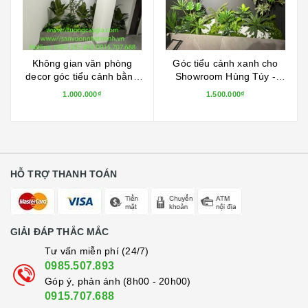
Không gian văn phòng
Góc tiểu cảnh xanh cho
decor góc tiểu cảnh bằng
Showroom Hùng Túy -
cây lá nhân tạo tại 12 Đốc
chuyên trưng bày thiết bị
1.000.000₫
1.500.000₫
Ngữ, Hà Nội
nội thất cao cấp
HỖ TRỢ THANH TOÁN
GIẢI ĐÁP THẮC MẮC
Tư vấn miễn phí (24/7)
0985.507.893
Góp ý, phản ánh (8h00 - 20h00)
0915.707.688