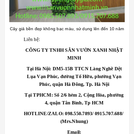
Cây giả bền đẹp không bạc màu, sử dụng lên đến 10 năm
Liên hệ:
CÔNG TY TNHH SÂN VƯỜN XANH NHẬT
MINH
Tại Hà Nội: DM5-15B TTCN Làng Nghề Dệt
Lụa Vạn Phúc, đường Tố Hữu, phường Vạn
Phúc, quận Hà Đông, Tp. Hà Nội
Tại TPHCM: Số 2/6 hẻm 2, Cộng Hòa, phường
4, quận Tân Bình, Tp HCM
HOTLINE/ZALO: 098.550.7893/ 0915.707.688/
(Mrs.Nhung)
Email: