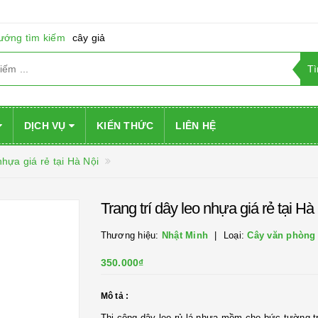
ướng tìm kiếm
cây giả
DỊCH VỤ
KIẾN THỨC
LIÊN HỆ
ựa giá rẻ tại Hà Nội
Trang trí dây leo nhựa giá rẻ tại Hà 
Thương hiệu:
Nhật Minh
Loại:
Cây văn phòng
350.000₫
Mô tả :
Thi công dây leo rủ lá nhựa mềm cho bức tường t