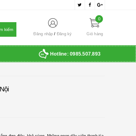
0
Đăng nhập
Đăng ký
Giỏ hàng
Hotline:
0985.507.893
Nội
rắng đơn điệu, khô cứng. Những ngọn dây viên thanh tía