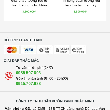
Giải pháp tường rêu tự
Thi công vách tường rêu
nhiên bảo tồn cho không
bảo tồn tại nhà máy
gian văn phòng thêm sắc
PepsiCo Tây Ninh
3.500.000₫
3.500.000₫
xanh thiên nhiên
HỖ TRỢ THANH TOÁN
GIẢI ĐÁP THẮC MẮC
Tư vấn miễn phí (24/7)
0985.507.893
Góp ý, phản ánh (8h00 - 20h00)
0915.707.688
CÔNG TY TNHH SÂN VƯỜN XANH NHẬT MINH
Văn phòng GD:
Lô DM5 - 15B TTCN Làng nghề Dệt Lụa Vạn