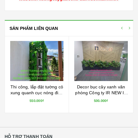
SẢN PHẨM LIÊN QUAN
Decor bục cây xanh văn
Thi công backdrop tổ chức
phòng Công ty IR NEW IT
sự kiện kỷ niệm 9 năm
tại tòa nhà MITEC số 1
thành lập công ty tại 54
500.000₫
800.000₫
Dương Đình Nghệ, Cầu
Nguyễn Chí Thanh - Hà
Giấy, Hà Nội
Nội
HỖ TRỢ THANH TOÁN