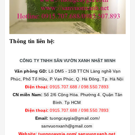
Thông tin liên hệ:
CÔNG TY TNHH SÂN VƯỜN XANH NHẬT MINH
Văn phòng GD:
Lô DM5 - 15B TTCN Làng nghề Vạn
Phúc, Phố Tố Hữu, P. Vạn Phúc, Q. Hà Đông, Tp. Hà Nội
Điện thoại:
0915.707.688
/
098.550.7893
CN miền Nam:
Số 2/6 Cộng Hòa. Phường 4. Quận Tân
Bình. Tp HCM
Điện thoại:
0915.707.688
/
098.550.7893
Email:
tuongcaygia@gmail.com/
sanvuonxanh@gmail.com
Website: tuongcaygia.com/ sanvuonxanh.net