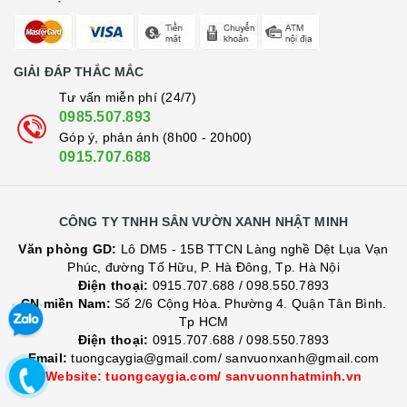
GIẢI ĐÁP THẮC MẮC
Tư vấn miễn phí (24/7)
0985.507.893
Góp ý, phản ánh (8h00 - 20h00)
0915.707.688
CÔNG TY TNHH SÂN VƯỜN XANH NHẬT MINH
Văn phòng GD:
Lô DM5 - 15B TTCN Làng nghề Dệt Lụa Vạn
Phúc, đường Tố Hữu, P. Hà Đông, Tp. Hà Nội
Điện thoại:
0915.707.688
/
098.550.7893
CN miền Nam:
Số 2/6 Cộng Hòa. Phường 4. Quận Tân Bình.
Tp HCM
Điện thoại:
0915.707.688
/
098.550.7893
Email:
tuongcaygia@gmail.com/ sanvuonxanh@gmail.com
Website: tuongcaygia.com/ sanvuonnhatminh.vn