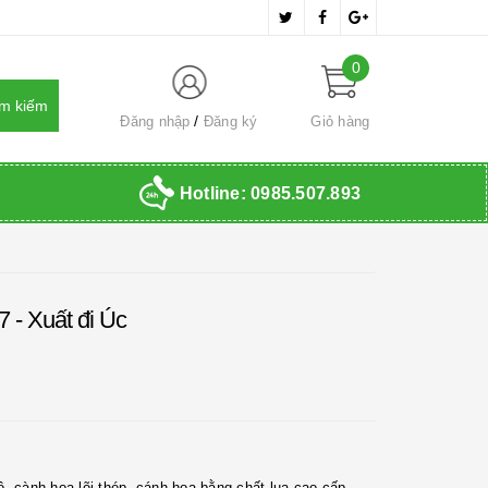
0
Đăng nhập
Đăng ký
Giỏ hàng
Hotline:
0985.507.893
7 - Xuất đi Úc
, cành hoa lõi thép, cánh hoa bằng chất lụa cao cấp