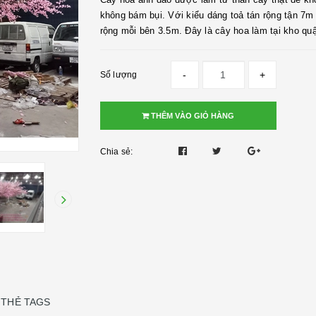
không bám bụi. Với kiểu dáng toả tán rộng tận 7m
rộng mỗi bên 3.5m. Đây là cây hoa làm tại kho quậ
-
+
Số lượng
THÊM VÀO GIỎ HÀNG
Chia sẻ:
THẺ TAGS