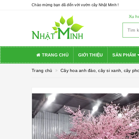
Chào mừng bạn đã đến với vườn cây Nhật Minh !
Xu h
TRANG CHỦ
GIỚI THIỆU
SẢN PHẨM
Trang chủ
Cây hoa anh đào, cây si xanh, cây phon