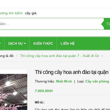
ướng tìm kiếm
cây giả
DỊCH VỤ
KIẾN THỨC
LIÊN HỆ
g lá đỏ
Thi công cây hoa anh đào tại quận 7 - Xuất đi Úc
Thi công cây hoa anh đào tại quận 
Thương hiệu:
Nhật Minh
Loại:
Cây văn phòng
7.000.000₫
Mô tả :
Cây hoa anh đào được làm từ thân cây thật để khô