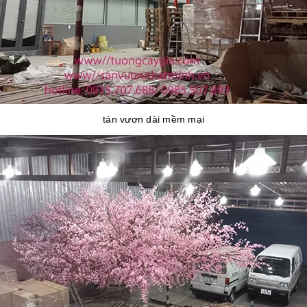
tán vươn dài mềm mại